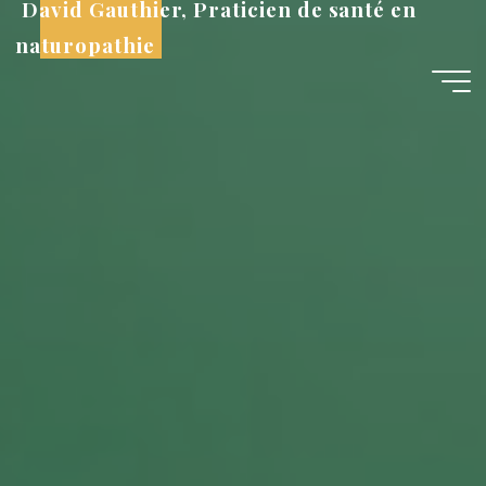
David Gauthier, Praticien de santé en
Skip
to
naturopathie
content