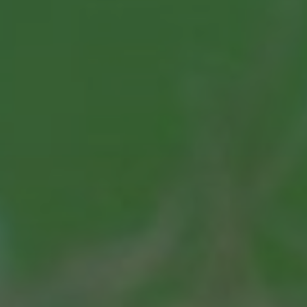
eau pour éviter toute interruption. L’inscription est rapide et ne
les croupiers et les autres participants. Les jackpots progressifs