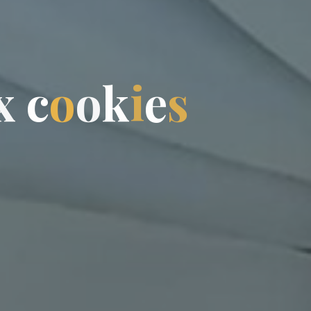
x
c
o
o
k
i
e
s