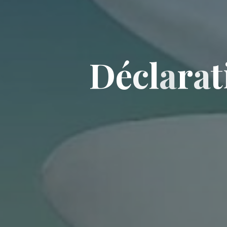
D
é
c
l
a
r
a
t