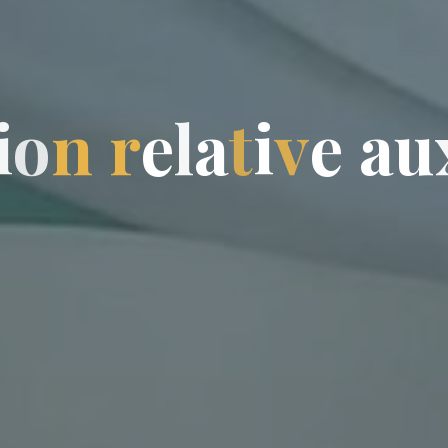
i
o
n
r
e
l
a
t
i
v
e
a
u